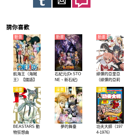
猜你喜歡
動畫
動畫
動畫
航海王（海賊
石紀元(Dr.STO
緋彈的亞里亞
王）【國語】
NE、新石紀)
（緋彈的亞莉
第1-2季【日
亞）【日語】
漫畫
漫畫
漫畫
語】
BEASTARS 動
夢的舞臺
功夫大師（197
物狂想曲
4-1976）