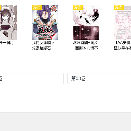
漫畫
漫畫
漫畫
居一個月
我們反派纔不
沐浴時間+同步
【AA安
想當踏腳石
+西娜的心情不
鐵似乎在
太好
學園拯救
卷
第03卷