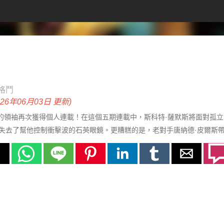
格鬥
026年06月03日 更新)
警的領袖再次獲得個人連載！在這個五期連載中，斯科特·薩默斯將面對孤
失去了幫他控制衝擊波的石英眼鏡。更糟糕的是，老對手唐納德·皮爾斯