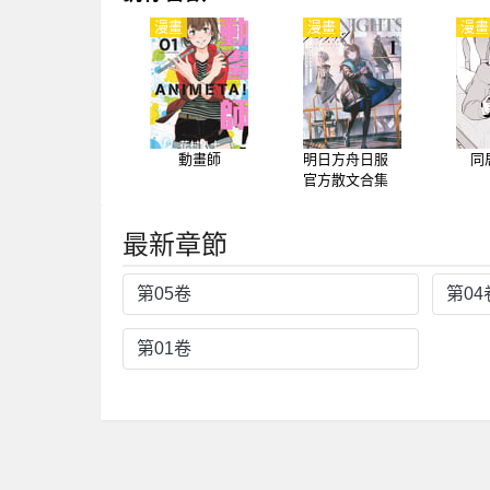
漫畫
漫畫
漫畫
動畫師
明日方舟日服
同
官方散文合集
最新章節
第05卷
第04
第01卷