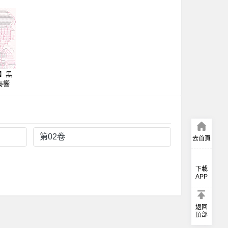
價】黑
奏響
世界
第02卷
去首頁
下載
APP
返回
頂部