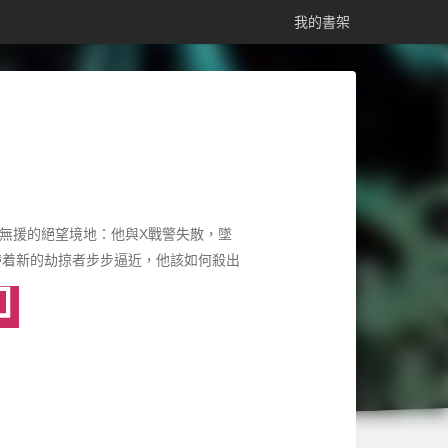
我的書架
立無援的絕望境地：他與X戰警失散，墜
帶着新的劫掠者步步逼近，他該如何殺出