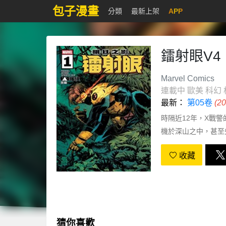
包子漫畫
分類
最新上架
APP
鐳射眼V4
Marvel Comics
連載中
歐美
科幻
最新：
第05卷
(2
時隔近12年，X戰
機於深山之中，甚至
這一困境？
收藏
猜你喜歡