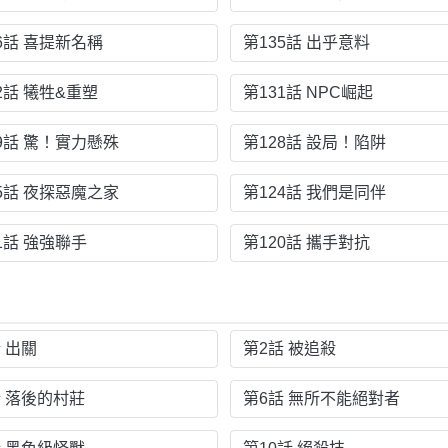
6話 喜提新名稱
第135話 出乎意料
2話 犧牲&重塑
第131話 NPC崛起
9話 驚！實力懸殊
第128話 設局！陷阱
5話 夜探惡魔之家
第124話 我們是同伴
1話 強強聯手
第120話 攜手對抗
 出關
第2話 被追殺
話 落後的村莊
第6話 無所不能絕對者