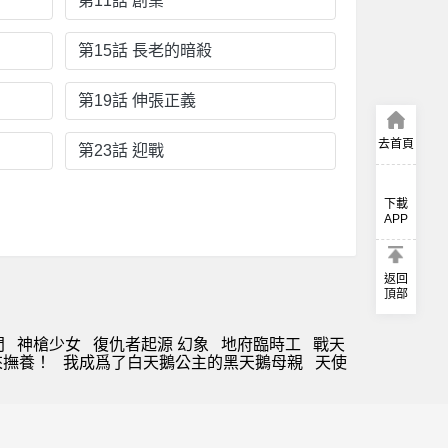
第11話 創業
第15話 長老的暗殺
第19話 伸張正義
去首頁
第23話 迎戰
下載
APP
返回
頂部
門
神槍少女
復仇者起源 幻象
地府臨時工
戰天
來撫養！
我成爲了白天鵝公主的黑天鵝母親
天使