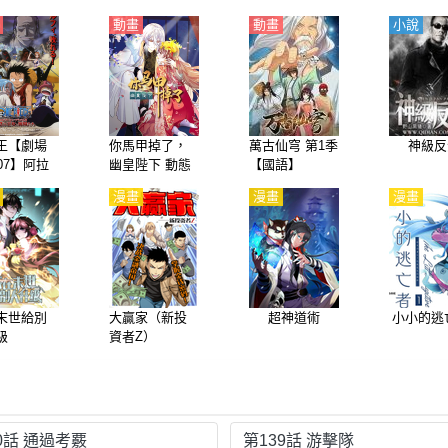
動畫
動畫
小說
王【劇場
你馬甲掉了，
萬古仙穹 第1季
神級反
07】阿拉
幽皇陛下 動態
【國語】
坦戰記沙
漫畫
漫畫
漫畫
漫畫
女與海盜
航海王劇
 沙漠王女
賊們）
語】
末世給別
大贏家（新投
超神道術
小小的逃
級
資者Z）
0話 通過考覈
第139話 游擊隊