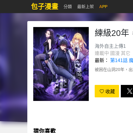
包子漫畫
分類
最新上架
APP
練級20
海外自主上傳1
連載中
國漫
其它
最新：
第141話
被困在山洞20年，
收藏
猜你喜歡