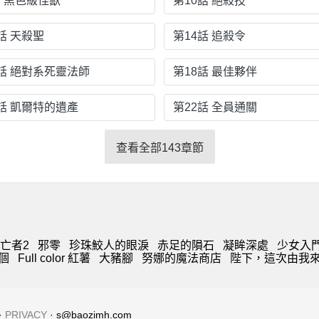
話 黑色級怪獸
第10話 絕殺技
話 天殺聖
第14話 追殺令
7話 絕對系死靈法師
第18話 最佳夥伴
1話 凱爾特的遺產
第22話 全員通關
查看全部143章節
亡者2
邪零
珍珠鮫人的眼淚
赤足的隕石
凝眸深處
少女入
個
Full color 紅薯
大豬腳
努娜的魔法商店
陛下，這次由我
·
PRIVACY
· s@baozimh.com