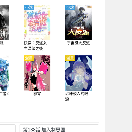
小說
小說
派
快穿：反派女
宇宙級大反派
主滿級之後
漫畫
漫畫
亡者2
邪零
珍珠鮫人的眼
淚
第138話 加入制惡團