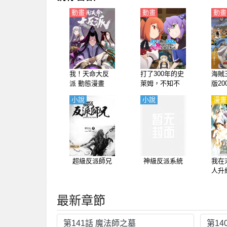
動畫
動畫
動畫
我！天命大反
打了300年的史
海賊
派 動態漫畫
萊姆，不知不
版20
覺就練到了滿
巴斯
小說
小說
漫畫
級（持續狩獵
漠王
史萊姆三百年,
們（
不知不覺就練
場版
到LV MAX）
與海
【日語】
【日
超級反派師兄
神級反派系統
我在
人升
最新章節
第141話 魔法師之墓
第14