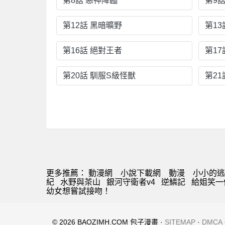
第8話 惡神降臨
第9
第12話 黑暗曠野
第13
第16話 絕對王者
第1
第20話 馴服S級怪獸
第2
更多推薦：
動漫網
小說下載網
動漫
小小的逃
紀
水野與茶山
銀河守衛者v4
逆鱗記
給姐笑一
幼女想嘗試接吻！
© 2026 BAOZIMH.COM 包子漫畫 ·
SITEMAP
·
DMCA