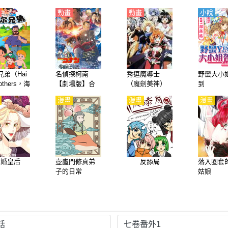
動畫
動畫
小說
兄弟（Hai
名偵探柯南
秀逗魔導士
野蠻大小
rothers，海
【劇場版】合
（魔劍美神）
到
弟環球歷
集【日語】
第一部【日
漫畫
漫畫
漫畫
）【國
語】
再婚皇后
壺盧門修真弟
反舔局
落入圈套
子的日常
姑娘
話
七卷番外1