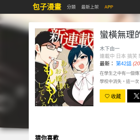
包子漫畫
分類
最新上架
APP
蠻橫無理
木下由一
連載中
日本
搞笑
最新：
第42話
(2
在學生之中有一個傳
學校中消失。這一次
悶！？
收藏
猜你喜歡