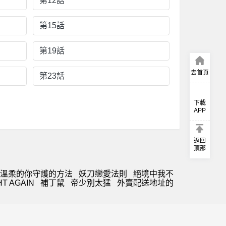
第12話
第15話
第19話
去首頁
第23話
下載
APP
返回
頂部
溫柔的你守護的方法
妖刀戀愛法則
絕境中我不
HT AGAIN
補丁鼠
帝少別太猛
外賣配送地址的