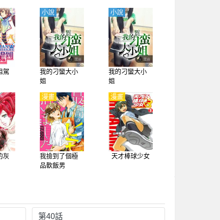
小說
小說
姐駕
我的刁蠻大小
我的刁蠻大小
姐
姐
漫畫
漫畫
的灰
我撿到了個極
天才棒球少女
品軟飯男
第40話