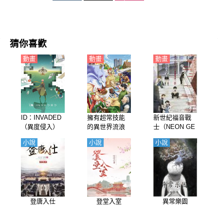
猜你喜歡
動畫
動畫
動畫
ID：INVADED
擁有超常技能
新世紀福音戰
（異度侵入）
的異世界流浪
士（NEON GE
【日語】
美食家（網購
NESIS EVANG
小說
小說
小說
技能開啓異世
ELION、EV
界美食之旅）
A、天鷹戰士）
【日語】
【劇場版】1~4
章【日語】
登唐入仕
登堂入室
異常樂園