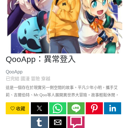
QooApp：異常登入
QooApp
已完結
國漫
冒險
穿越
這是一個存在於現實另一側空間的故事。平凡少年小明，攜手艾
莉、吉爾伯特、Mr.Qoo等人展開異世界大冒險。故事輕鬆休閒，
結局完滿愉快！
收藏