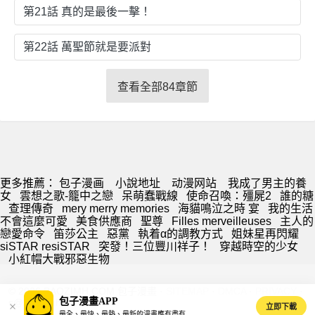
第21話 真的是最後一擊！
第22話 萬聖節就是要派對
查看全部84章節
更多推薦：
包子漫画
小說地址
动漫网站
我成了男主的養
女
雲想之歌-籠中之戀
呆萌蠢戰線
使命召喚：殭屍2
誰的糖
查理傳奇
mery merry memories
海貓鳴泣之時 宴
我的生活
不會這麼可愛
美食供應商
聖尊
Filles merveilleuses
主人的
戀愛命令
笛莎公主
惡黨
執着α的調教方式
姐妹星再閃耀
siSTAR resiSTAR
突發！三位豐川祥子！
穿越時空的少女
小紅帽大戰邪惡生物
© 2026 BAOZIMH.COM 包子漫畫 ·
SITEMAP
·
DMCA
·
PRIVACY
·
包子漫畫APP
s@baozimh.com
立即下載
最全、最快、最熱、最新的漫畫應有盡有