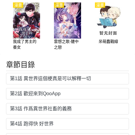
漫畫
漫畫
漫畫
我成了男主的
雲想之歌-籠中
呆萌蠢戰線
養女
之戀
章節目錄
第1話 異世界這個梗真是可以解釋一切
第2話 歡迎來到QooApp
第3話 作爲異世界社畜的義務
第4話 跑得快 好世界