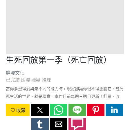
生死回放第一季（死亡回放）
鮮漫文化
已完結
國漫
懸疑
推理
當你夢想得到與衆不同的能力時，現實卻讓你恨不得擺脫它。魏死
死生活的世界，就是現實。本作目前每週三週日更新！紅票，收
藏，五星，分享，評論，請大家多多支持！——最新官方Q羣
收藏
197595400