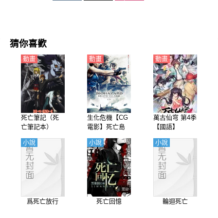
猜你喜歡
動畫
動畫
動畫
死亡筆記（死
生化危機【CG
萬古仙穹 第4季
亡筆記本）
電影】死亡島
【國語】
【日語】
【英語】
小說
小說
小說
爲死亡放行
死亡回憶
輪迴死亡