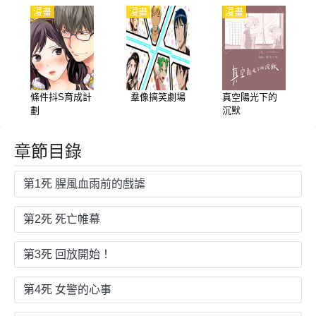
漫畫
漫畫
漫畫
條件抖S育成計
羣像搞笑劇場
真空陽光下的
劃
沉默
章節目錄
第1死 腥風血雨前的戲謔
第2死 死亡帷幕
第3死 回放開始！
第4死 女警的心事