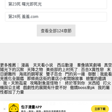
第23死 曙光即死光
第24死 羞羞.com
查看全部124章節
更多推薦：
漫画
天天看小说
西瓜動漫
羣像搞笑劇場
真空
陽光下的沉默
天降之物
美術部的上村死了
百合X異性戀
末
日避難所
海底的鋼琴家
雙子百合
門的另一邊
御獸：我能看
見進化全圖鑑
那條商店街的書店小老闆娘故事
螃蟹的邀請
我，天煞孤星
攻略對象是怪物！
終於等到你
米西婭
打火
機與公主裙
戲劇性的展開有什麼不好
傲嬌boss來pk
我的屬
性都加了力量
© 2026 BAOZIMH.COM 包子漫畫 ·
SITEMAP
·
DMCA
·
PRIVACY
·
包子漫畫APP
s@baozimh.com
立即下載
最全、最快、最熱、最新的漫畫應有盡有