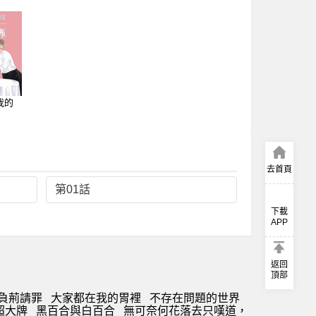
我的
去首頁
第01話
下載
APP
返回
頂部
負荊請罪
大家都在我的胃裡
不存在問題的世界
超大牌
黑百合與白百合
無可奈何花落去只嘆道，