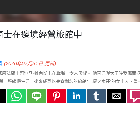
騎士在邊境經營旅館中
翻
(2026年07月31日 更新)
皇家魔法騎士莉迪亞·維內斯卡在戰場上令人畏懼。 他因保護太子時受傷而
第二種緩慢生活，後來成爲以美食聞名的旅館“二棲之木莊”的女主人，當