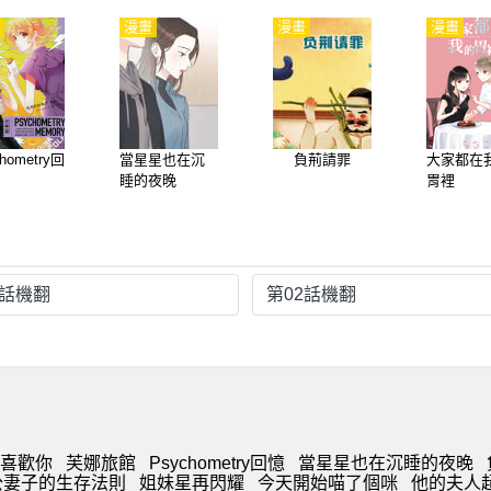
漫畫
漫畫
漫畫
hometry回
當星星也在沉
負荊請罪
大家都在
睡的夜晚
胃裡
1話機翻
第02話機翻
喜歡你
芙娜旅館
Psychometry回憶
當星星也在沉睡的夜晚
公妻子的生存法則
姐妹星再閃耀
今天開始喵了個咪
他的夫人