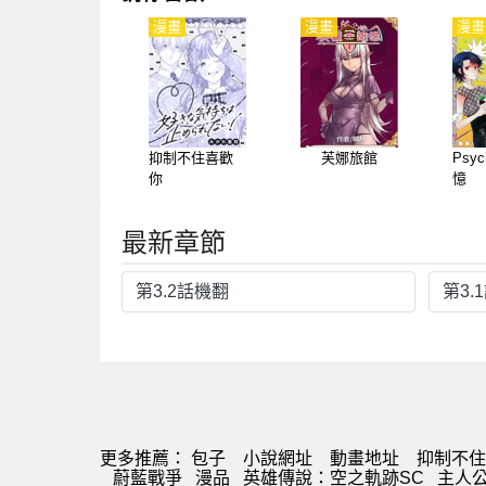
漫畫
漫畫
漫畫
抑制不住喜歡
芙娜旅館
Psyc
你
憶
最新章節
第3.2話機翻
第3.
更多推薦：
包子
小說網址
動畫地址
抑制不住
蔚藍戰爭
漫品
英雄傳說：空之軌跡SC
主人