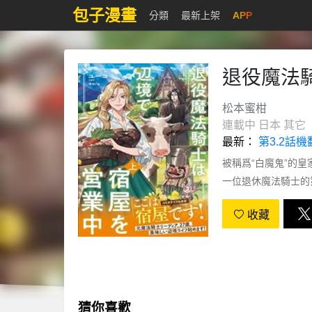
包子漫畫
分類
最新上架
APP
退役魔法
松本蜜柑
連載中
日本
其它
最新：
第3.2話機
被稱爲“白魔鬼”的
一位退休魔法騎士的
人生髮生了轉變.......
收藏
猜你喜歡