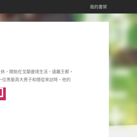
我的書架
退休，開始在戈蘭邊境生活，遠離王都。
一位黑髮高大男子和隨從來訪時，他的