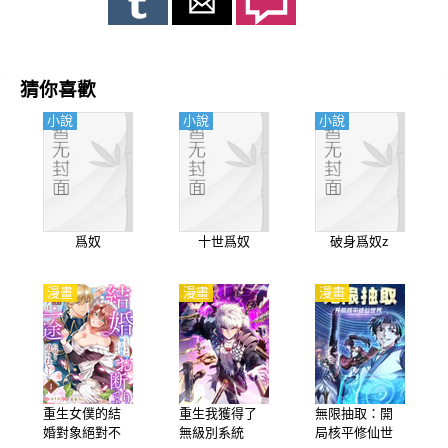
猜你喜歡
小說
小說
小說
爲奴
十世爲奴
破身爲奴z
漫畫
漫畫
漫畫
重生女僕的結
重生我獲得了
無限抽取：開
婚對象絕對不
無級別系統
局核平修仙世