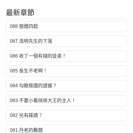
能是騎士團團
界
長，卻被迫陷
最新章節
入溺愛人生
088 狼煙四起
087 浩明先生的下落
086 收了一個有錢的徒弟！
085 長生不老啊！
084 勾敵叛國的證據？
083 不要小看咪咪大王的主人！
082 另有蹊蹺？
081 丹老的難題