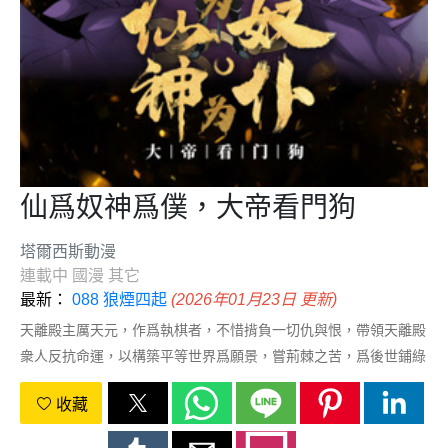
仙爲奴神爲僕，大帝看門狗
塔爾西斯動漫
連載中
國漫
其它
最新：
088 狼煙四起
(2026年01月23日 更新)
天離殿主厲天元，作爲執棋者，不惜揹負一切仇與恨，帶領天離殿
衆人反抗命運，以構築平等世界爲願景，嘗荊棘之苦，爲後世鋪綠
蔭之路。
收藏