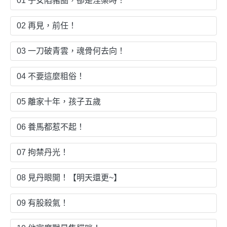
01 子女陷豬圈，卻是涅槃時！
02 再見，前任！
03 一刀破青雲，魂骨何去向！
04 不要這麼粗俗！
05 離家十年，孩子五歲
06 養馬都惹不起！
07 拘禁丹光！
08 見丹眼開！【明天還更~】
09 有股殺氣！