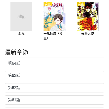
漫畫
漫畫
漫畫
血魔
一諾傾城（漫
失樂天使
畫）
最新章節
第64話
第63話
第62話
第61話