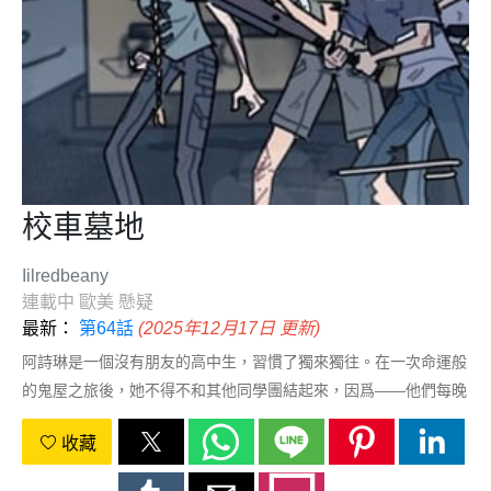
校車墓地
Iilredbeany
連載中
歐美
懸疑
最新：
第64話
(2025年12月17日 更新)
阿詩琳是一個沒有朋友的高中生，習慣了獨來獨往。在一次命運般
的鬼屋之旅後，她不得不和其他同學團結起來，因爲——他們每晚
都會被怪物追殺。
收藏