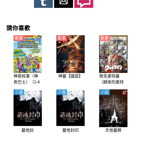
猜你喜歡
動畫
動畫
動畫
神奇校車（神
神墓【國語】
傑克奧特曼
奇巴士）（1-4
（歸來的奧特
季）【國語】
曼、奧特曼二
小說
小說
小說
世、新曼、基
曼）【日語】
墓地封
墓地封印
天地墓葬