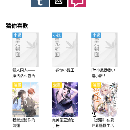
猜你喜歡
小說
小說
小說
獵人同人——
迷你小雞王
[陸小鳳]別跑，
庫洛洛和魯西
陸小雞！
西
漫畫
漫畫
漫畫
我就想蹭你的
完美愛豆淪陷
（想要）在異
氣運
手冊
世界過慢生活