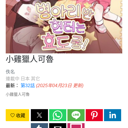
小雞獵人可魯
佚名
連載中
日本
其它
最新：
第32話
(2025年04月23日 更新)
小雞獵人可魯
收藏