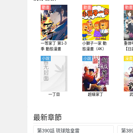
動畫
動畫
動畫
一等家丁 第1-3
小獅子一家 動
重啓
季 動態漫畫
態漫畫（4K）
【日
小說
小說
漫畫
一丁目
超級家丁
最新章節
第390話 琉球陰皇雷
第38