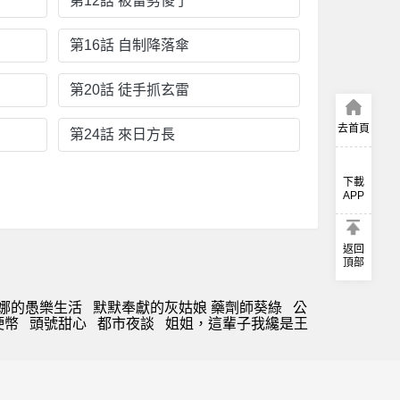
第12話 被雷劈傻了
第16話 自制降落傘
第20話 徒手抓玄雷
去首頁
第24話 來日方長
下載
APP
返回
頂部
娜的愚樂生活
默默奉獻的灰姑娘 藥劑師葵綠
公
硬幣
頭號甜心
都市夜談
姐姐，這輩子我纔是王