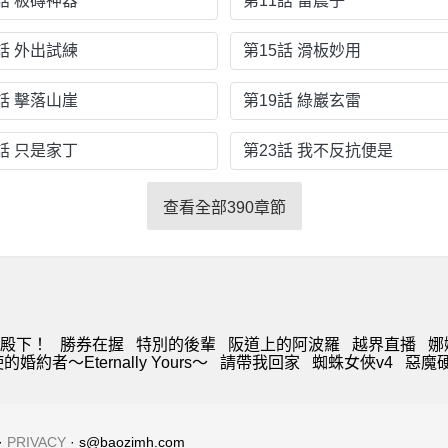
話 板磚神器
第11話 雷震子
話 外出試練
第15話 滑板妙用
話 擊落山崖
第19話 綠巖玄雷
話 只是家丁
第23話 我不反抗便是
查看全部390章節
殿下！
勝券在握
特別的後輩
阪道上的阿波羅
越界直播
娜
婚約者～Eternally Yours～
請帶我回家
蜘蛛女俠v4
惡魔
·
PRIVACY
· s@baozimh.com