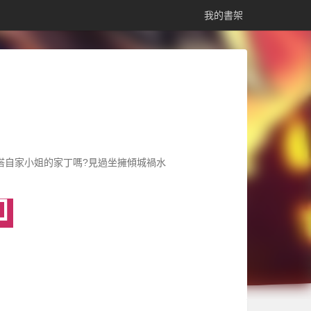
我的書架
搭自家小姐的家丁嗎?見過坐擁傾城禍水