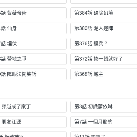
5話 紫薇帝術
第384話 破除幻境
1話 仙身
第380話 泥人迷陣
7話 埋伏
第376話 退兵？
3話 營地之爭
第372話 揍一頓就好了
9話 障眼法鬧笑話
第368話 城主
話 穿越成了家丁
第3話 初識蕭依琳
話 朋友江源
第7話 一個月賭約