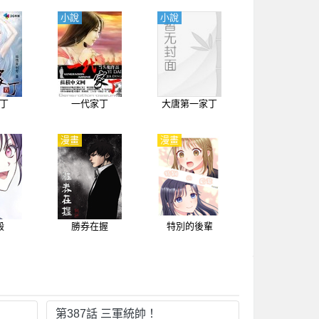
小說
小說
丁
一代家丁
大唐第一家丁
漫畫
漫畫
殿
勝券在握
特別的後輩
第387話 三軍統帥！