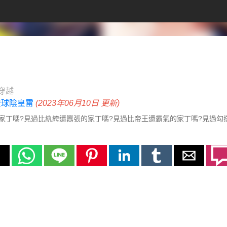
穿越
 琉球陰皇雷
(2023年06月10日 更新)
家丁嗎?見過比紈絝還囂張的家丁嗎?見過比帝王還霸氣的家丁嗎?見過勾