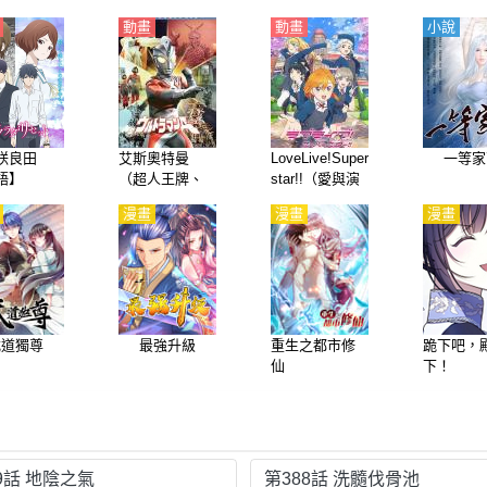
動畫
動畫
小說
咲良田
艾斯奧特曼
LoveLive!Super
一等家
語】
（超人王牌、
star!!（愛與演
超人力霸王艾
唱會！超級明
漫畫
漫畫
漫畫
斯）【日語】
星！！）第1季
【日語】
武道獨尊
最強升級
重生之都市修
跪下吧，
仙
下！
9話 地陰之氣
第388話 洗髓伐骨池