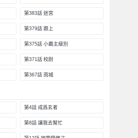
第383話 迷宮
第379話 跟上
第375話 小霸主級別
第371話 校尉
第367話 雨城
第4話 成爲玄者
第8話 讓我去幫忙