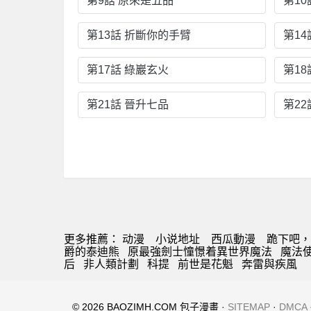
第9話 原來是五品
第10
第13話 折斷你的手臂
第14
第17話 綠巖玄火
第18
第21話 晉升七品
第22
更多推薦：
动漫
小说地址
西瓜動漫
跪下吧，
爵的泰迪熊
原最強劍士憧憬着異世界魔法
魔法使的
后
非人類計劃
科提
前世是花魁
奔雷與疾風
© 2026 BAOZIMH.COM 包子漫畫 ·
SITEMAP
·
DMCA