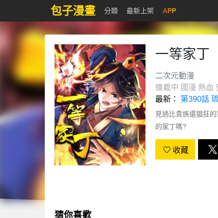
包子漫畫
分類
最新上架
APP
一等家丁
二次元動漫
連載中
國漫
熱血
最新：
第390話
見過比貴族還猖狂的
的家丁嗎?
收藏
猜你喜歡