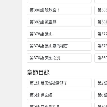
第386話 琉球宮！
第38
第382話 抓靈脈
第38
第378話 進山
第37
第374話 黑山嶺的秘密
第37
第370話 天塹之別
第36
章節目錄
第1話 我居然被雷劈了
第2
第5話 道玄經
第6