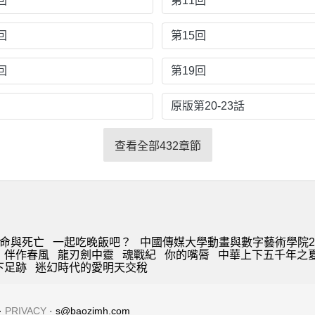
回
第11回
回
第15回
回
第19回
原版第20-23話
查看全部432章節
速命與死亡
一起吃晚飯吧？
中國傳媒大學動畫與數字藝術學院2
伴作春風
龍刃劍中靈
魂戰紀
你的嘴脣
中華上下五千年之
下足跡
迷幻時代的愛明天交稅
·
PRIVACY
· s@baozimh.com