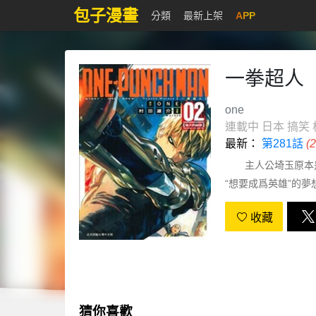
包子漫畫
分類
最新上架
APP
一拳超人
one
連載中
日本
搞笑
最新：
第281話
(
主人公埼玉原本是
“想要成爲英雄”的
髮成了光頭。在獨自
收藏
猜你喜歡