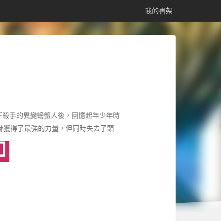
我的書架
殺手的異變螃蟹人後，回憶起年少年時
骨獲得了最強的力量，但同時失去了頭
人以及惡勢力的生活??????