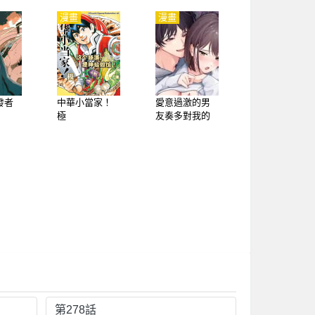
漫畫
漫畫
發者
中華小當家！
愛意過激的男
極
友奏多對我的
玩弄停不下來
第278話