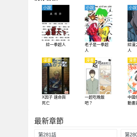
小說
小說
小說
綜一拳超人
老子是一拳超
綜漫
人
人
漫畫
漫畫
漫畫
X因子 速命與
一起吃晚飯
中國
死亡
吧？
動畫
術學院
漫畫
最新章節
第281話
第28