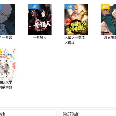
小說
小說
漫畫
之一拳超
一拳獵人
木葉之一拳超
境界觸
人模板
傳媒大學
與數字藝
2024屆
作品展
0話
第279話