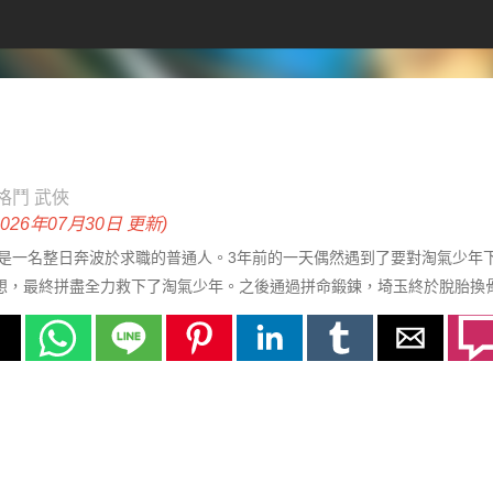
格鬥
武俠
2026年07月30日 更新)
一名整日奔波於求職的普通人。3年前的一天偶然遇到了要對淘氣少年下
夢想，最終拼盡全力救下了淘氣少年。之後通過拼命鍛鍊，埼玉終於脫胎換
做了一段時間英雄後，正式加入英雄協會，與衆多英雄一起開始了對抗各種怪