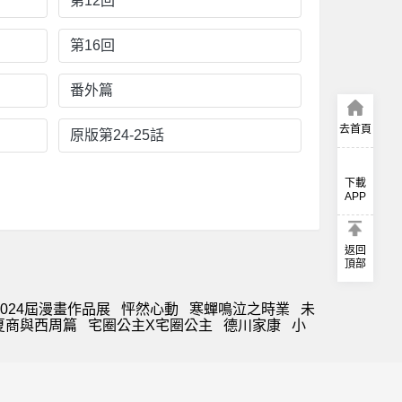
第12回
第16回
番外篇
去首頁
原版第24-25話
下載
APP
返回
頂部
024屆漫畫作品展
怦然心動
寒蟬鳴泣之時業
未
夏商與西周篇
宅圈公主X宅圈公主
德川家康
小