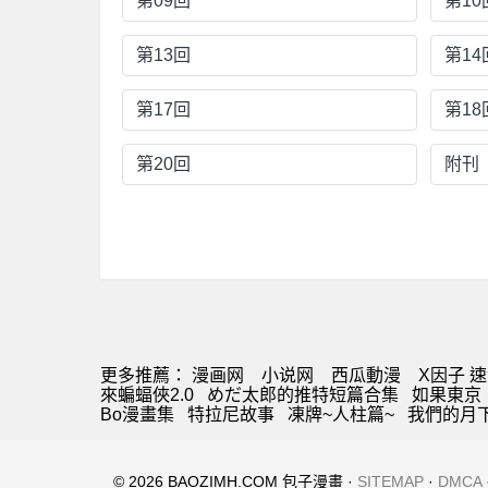
第09回
第10
第13回
第14
第17回
第18
第20回
附刊
更多推薦：
漫画网
小说网
西瓜動漫
X因子 
來蝙蝠俠2.0
めだ太郎的推特短篇合集
如果東京
Bo漫畫集
特拉尼故事
凍牌~人柱篇~
我們的月
© 2026 BAOZIMH.COM 包子漫畫 ·
SITEMAP
·
DMCA