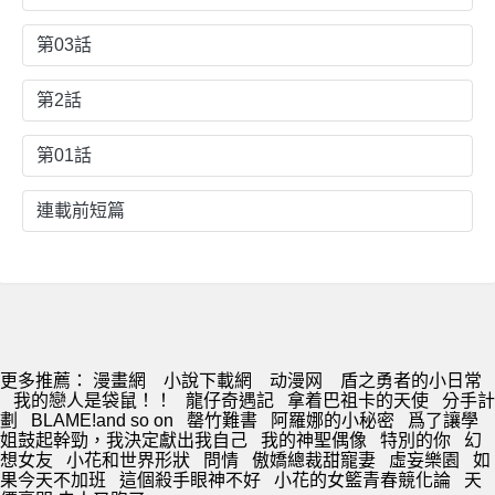
第03話
第2話
第01話
連載前短篇
更多推薦：
漫畫網
小說下載網
动漫网
盾之勇者的小日常
我的戀人是袋鼠！！
龍仔奇遇記
拿着巴祖卡的天使
分手計
劃
BLAME!and so on
罄竹難書
阿羅娜的小秘密
爲了讓學
姐鼓起幹勁，我決定獻出我自己
我的神聖偶像
特別的你
幻
想女友
小花和世界形狀
問情
傲嬌總裁甜寵妻
虛妄樂園
如
果今天不加班
這個殺手眼神不好
小花的女籃青春競化論
天