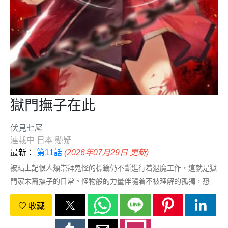
獄門撫子在此
伏見七尾
連載中
日本
懸疑
最新：
第11話
(2026年07月29日 更新)
被貼上記恨人類崇拜鬼怪的標籤仍不斷進行着退魔工作，這就是獄
門家末裔撫子的日常。怪物般的力量伴隨着不被理解的孤獨，恐
懼、記恨、陷害...在這條路上是否存在真正的救贖？“如果一開始
收藏
沒有你的話，我本來可以一直當鬼的...！”在歇斯底的嘶喊聲中，
獄門撫子哭訴着想守護珍視之人的心意，面容餘暇處的嫣紅是此生