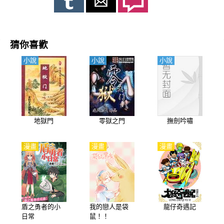
第一次告白。
猜你喜歡
小說
小說
小說
地獄門
零獄之門
撫劍吟嘯
漫畫
漫畫
漫畫
盾之勇者的小
我的戀人是袋
龍仔奇遇記
日常
鼠！！