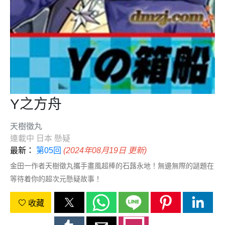
Y之方舟
天樹徵丸
連載中
日本
懸疑
最新：
第05回
(2024年08月19日 更新)
金田一作者天樹徵丸攜手畫風超棒的石蕗永地！無邊無際的謎題在
等待着你的超次元懸疑故事！
收藏