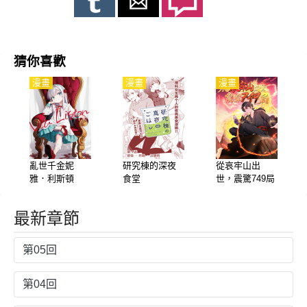
猜你喜歡
漫畫
漫畫
漫畫
亂世千金妮
研究棟的深夜
從哀牢山出
雅．利斯頓
食堂
世，震驚749局
最新章節
第05回
第04回