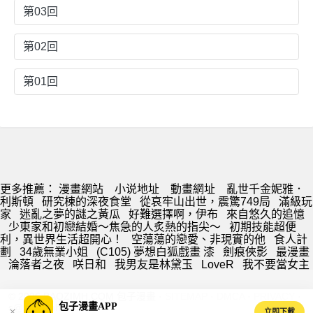
第03回
第02回
第01回
更多推薦：
漫畫網站
小说地址
動畫網址
亂世千金妮雅．
利斯頓
研究棟的深夜食堂
從哀牢山出世，震驚749局
滿級玩
家
迷亂之夢的謎之黃瓜
好難選擇啊，伊布
來自悠久的追憶
少東家和初戀結婚～焦急的人炙熱的指尖～
初期技能超便
利，異世界生活超開心！
空蕩蕩的戀愛、非現實的他
食人計
劃
34歲無業小姐
(C105) 夢想白狐戲畫 漆
劍痕俠影
最漫畫
淪落者之夜
咲日和
我男友是林黛玉
LoveR
我不要當女主
© 2026 BAOZIMH.COM 包子漫畫 ·
SITEMAP
·
DMCA
·
PRIVACY
·
包子漫畫APP
s@baozimh.com
立即下載