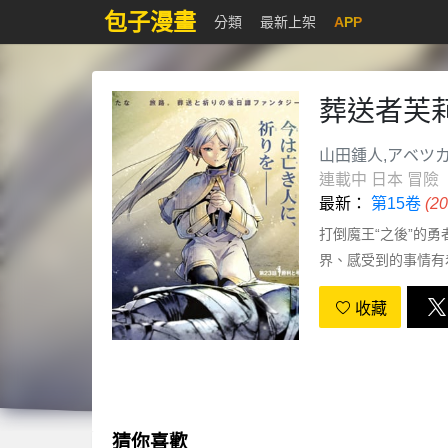
包子漫畫
分類
最新上架
APP
葬送者芙
山田鍾人,アベツ
連載中
日本
冒險
最新：
第15卷
(2
打倒魔王“之後”的
界、感受到的事情有
收藏
猜你喜歡