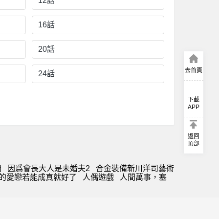
12話
16話
20話
去首頁
24話
下載
APP
返回
頂部
開
因爲會長大人是未婚夫2
合金裝備新川洋司藝術
的愛戀若能成真就好了
人偶遊戲
人間萬事，塞