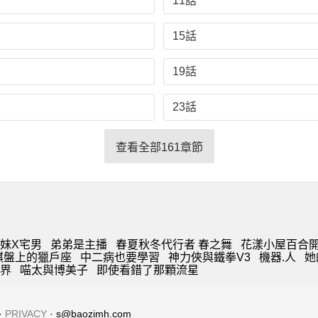
11話
15話
19話
23話
查看全部161章節
妹X宅男
弟弟是主播
春夏秋冬代行者 春之舞
花漾小屋百合
棋盤上的獵戶座
中二病也要學習
神力俠與鐵拳V3
機器.人
她
界
喵太與博美子
即使看錯了那顆流星
·
PRIVACY
· s@baozimh.com