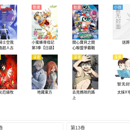
動畫
動畫
小說
騎士空我
小蜜蜂尋母記
開心寶貝之開
送葬
面超人古
第3季【日語】
心聯盟爭霸戰
假面超人
【國語】
漫畫
漫畫
漫畫
） 特別篇
語】
災厄級牧
地藏東方
去見媽咪的路
太妹X
上
卷
第13卷