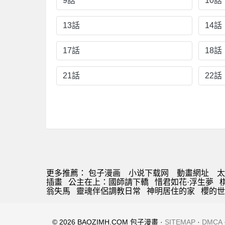
9話
10話
13話
14話
17話
18話
21話
22話
更多推薦：
包子漫画
小说下载网
動畫網址
太
插畫
公主在上：國師請下轎
惜君如花·浮生夢
翁失馬
靈魂伴侶調教日常
神明居住的家
櫻的世
© 2026 BAOZIMH.COM 包子漫畫 ·
SITEMAP
·
DMCA