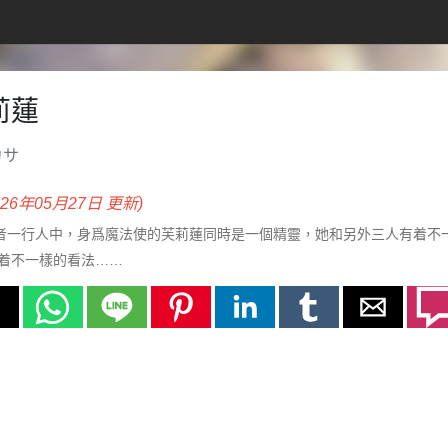
莉蓮
カサ
026年05月27日 更新)
勇者一行人中，身爲魔法使的芙莉蓮同時是一個精靈，她和另外三人有着不一
着不一樣的看法……