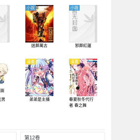
小說
小說
送葬萬古
邪葬紅蓮
漫畫
漫畫
宅男
弟弟是主播
春夏秋冬代行
者 春之舞
第12卷