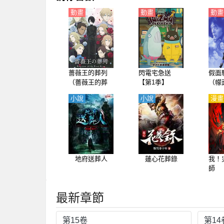
動畫
動畫
動畫
薔薇王的葬列
閃電宅急送
假面
（薔薇王的葬
【第1季】
（幪
隊）【日語】
迦、
小說
小說
漫畫
酷賈
【日
地府送葬人
蓮心花葬錄
我！
師
最新章節
第15卷
第14