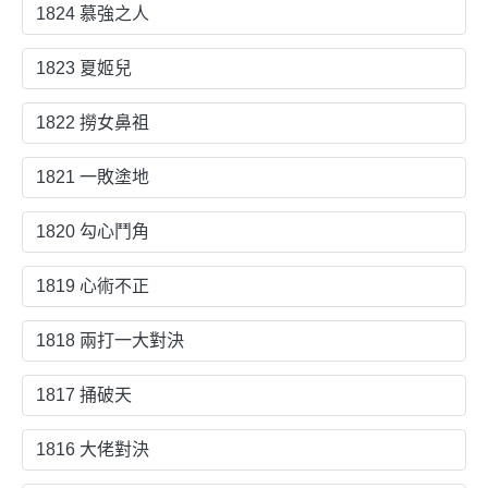
1824 慕強之人
1823 夏姬兒
1822 撈女鼻祖
1821 一敗塗地
1820 勾心鬥角
1819 心術不正
1818 兩打一大對決
1817 捅破天
1816 大佬對決