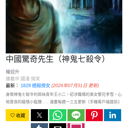
中國驚奇先生（神鬼七殺令）
權迎升
連載中
國漫
搞笑
最新：
1828 絕殺撈女
(2026年07月31日 更新)
身懷神鬼七殺令的屌絲青年王小二，初涉職場的美女警花李雪，心
地善良的癡情小狐狸……漫畫每週一三五更新（手機客戶端提前1
天更新），動畫每週二更新，感謝大家一如既往的支持，中國驚奇
收藏
先生粉絲娛樂羣（羣號碼：93277487）已滿，歡迎加入中國驚奇
先生粉絲娛樂二羣，羣號碼：273942387