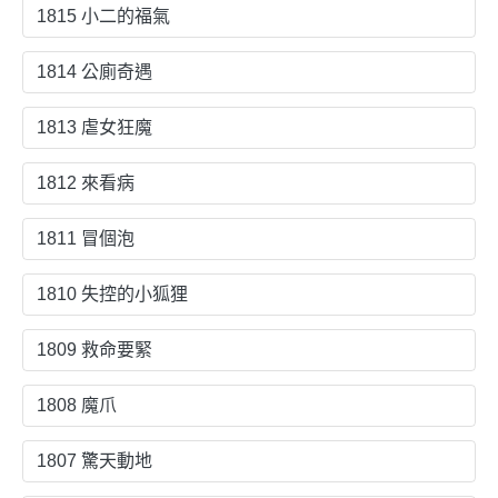
1815 小二的福氣
1814 公廁奇遇
1813 虐女狂魔
1812 來看病
1811 冒個泡
1810 失控的小狐狸
1809 救命要緊
1808 魔爪
1807 驚天動地