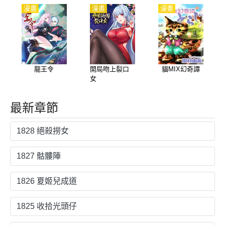
漫畫
漫畫
漫畫
龍王令
開局吻上裂口
貓MIX幻奇譚
女
最新章節
1828 絕殺撈女
1827 骷髏陣
1826 夏姬兒成道
1825 收拾光頭仔