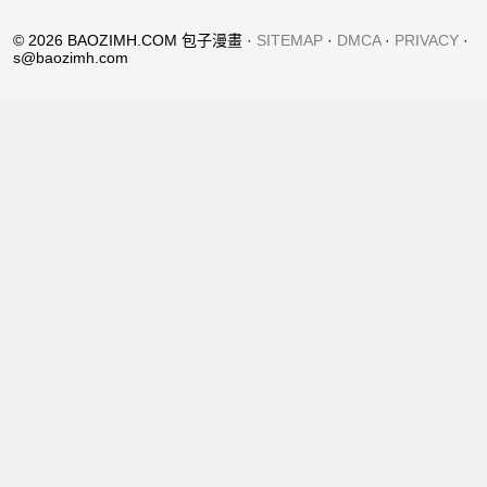
© 2026 BAOZIMH.COM 包子漫畫 ·
SITEMAP
·
DMCA
·
PRIVACY
·
s@baozimh.com