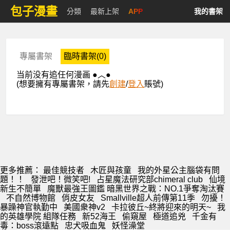
包子漫畫
分類
最新上架
APP
我的書架
專屬書架
臨時書架(0)
当前没有追任何漫画 ●︿●
(想要擁有專屬書架，請先
創建
/
登入
賬號)
更多推薦：
最佳競技者
木匠與孩童
我的外星公主腦袋有問
題！！
發泄吧！微笑吧!
占星魔法研究部chimeral club
仙境
新生不簡單
魔獸最強王圖鑑 暗黑世界之戰：NO.1爭奪淘汰賽
不自然博物館
俏皮女友
Smallville超人前傳第11季
勿擾！
暴躁神官執勤中
美國衆神v2
卡拉彼丘~終將迎來的明天~
我
的英雄學院 組隊任務
新52海王
偷窺屋
極道追兇
千金有
毒：boss滾遠點
忠犬吸血鬼
妖怪澡堂